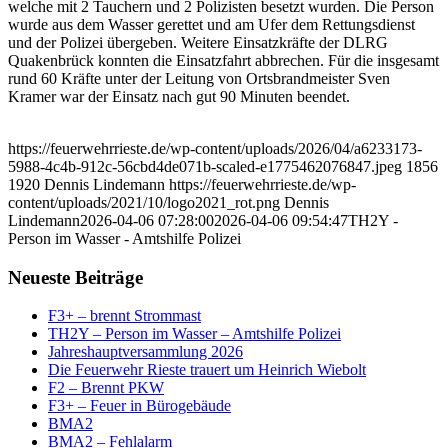
welche mit 2 Tauchern und 2 Polizisten besetzt wurden. Die Person
wurde aus dem Wasser gerettet und am Ufer dem Rettungsdienst
und der Polizei übergeben. Weitere Einsatzkräfte der DLRG
Quakenbrück konnten die Einsatzfahrt abbrechen. Für die insgesamt
rund 60 Kräfte unter der Leitung von Ortsbrandmeister Sven
Kramer war der Einsatz nach gut 90 Minuten beendet.
https://feuerwehrrieste.de/wp-content/uploads/2026/04/a6233173-
5988-4c4b-912c-56cbd4de071b-scaled-e1775462076847.jpeg
1856
1920
Dennis Lindemann
https://feuerwehrrieste.de/wp-
content/uploads/2021/10/logo2021_rot.png
Dennis
Lindemann
2026-04-06 07:28:00
2026-04-06 09:54:47
TH2Y -
Person im Wasser - Amtshilfe Polizei
Neueste Beiträge
F3+ – brennt Strommast
TH2Y – Person im Wasser – Amtshilfe Polizei
Jahreshauptversammlung 2026
Die Feuerwehr Rieste trauert um Heinrich Wiebolt
F2 – Brennt PKW
F3+ – Feuer in Bürogebäude
BMA2
BMA2 – Fehlalarm