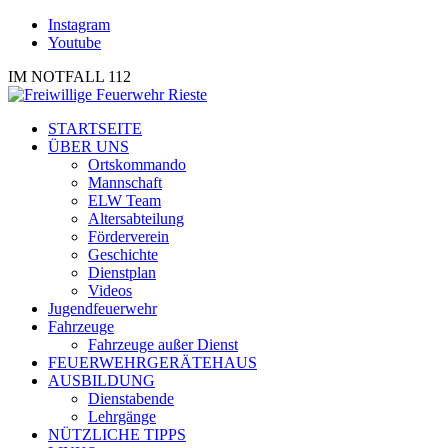
Instagram
Youtube
IM NOTFALL 112
STARTSEITE
ÜBER UNS
Ortskommando
Mannschaft
ELW Team
Altersabteilung
Förderverein
Geschichte
Dienstplan
Videos
Jugendfeuerwehr
Fahrzeuge
Fahrzeuge außer Dienst
FEUERWEHRGERÄTEHAUS
AUSBILDUNG
Dienstabende
Lehrgänge
NÜTZLICHE TIPPS