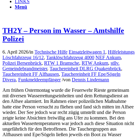
LINKS
Menü
TH2Y – Person im Wasser – Amtshilfe
Polizei
6. April 2026
/
in
Technische Hilfe
Einsatzleitwagen 1
,
Hilfeleistungs
Löschfahrzeug 16/12
,
Tanklöschfahrzeug 4000
NEF Ankum
,
Polizei Bersenbrück
,
RTW 1 Bramsche
,
RTW Ankum
,
stllv.
Gemeindebrandmeister
,
Tauchereinheit DLRG Quakenbrück
,
Tauchereinheit FF Alfhausen
,
Tauchereinheit FF Epe/Sögeln
Divera
,
Funkmeldeempfänger
/
von
Dennis Lindemann
Am frühen Ostermontag wurde die Feuerwehr Rieste gemeinsam
mit diversen Wasserrettungseinheiten und dem Rettungsdienst an
den Alfsee alarmiert. Im Rahmen einer polizeilichen Maßnahme
hatte eine Person versucht zu fliehen und fand sich mitten im Alfsee
wieder. Der See jedoch war recht zügig umstellt und die Person
zeigte keine Absichten freiwillig ans Ufer zu kommen. Bei den
aktuellen Wassertemperaturen war jedoch auch diese Situation nicht
ungefährlich für den Betroffenen. Die Tauchergruppen aus
Alfhausen und Epe/Sögeln ließen jeweils ein Boot zu Wasser