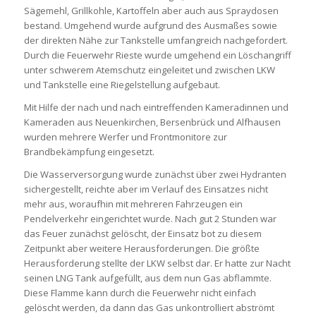
Sägemehl, Grillkohle, Kartoffeln aber auch aus Spraydosen
bestand. Umgehend wurde aufgrund des Ausmaßes sowie
der direkten Nähe zur Tankstelle umfangreich nachgefordert.
Durch die Feuerwehr Rieste wurde umgehend ein Löschangriff
unter schwerem Atemschutz eingeleitet und zwischen LKW
und Tankstelle eine Riegelstellung aufgebaut.
Mit Hilfe der nach und nach eintreffenden Kameradinnen und
Kameraden aus Neuenkirchen, Bersenbrück und Alfhausen
wurden mehrere Werfer und Frontmonitore zur
Brandbekämpfung eingesetzt.
Die Wasserversorgung wurde zunächst über zwei Hydranten
sichergestellt, reichte aber im Verlauf des Einsatzes nicht
mehr aus, woraufhin mit mehreren Fahrzeugen ein
Pendelverkehr eingerichtet wurde. Nach gut 2 Stunden war
das Feuer zunächst gelöscht, der Einsatz bot zu diesem
Zeitpunkt aber weitere Herausforderungen. Die größte
Herausforderung stellte der LKW selbst dar. Er hatte zur Nacht
seinen LNG Tank aufgefüllt, aus dem nun Gas abflammte.
Diese Flamme kann durch die Feuerwehr nicht einfach
gelöscht werden, da dann das Gas unkontrolliert abströmt