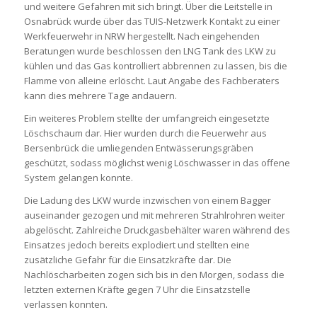
und weitere Gefahren mit sich bringt. Über die Leitstelle in
Osnabrück wurde über das TUIS-Netzwerk Kontakt zu einer
Werkfeuerwehr in NRW hergestellt. Nach eingehenden
Beratungen wurde beschlossen den LNG Tank des LKW zu
kühlen und das Gas kontrolliert abbrennen zu lassen, bis die
Flamme von alleine erlöscht. Laut Angabe des Fachberaters
kann dies mehrere Tage andauern.
Ein weiteres Problem stellte der umfangreich eingesetzte
Löschschaum dar. Hier wurden durch die Feuerwehr aus
Bersenbrück die umliegenden Entwässerungsgräben
geschützt, sodass möglichst wenig Löschwasser in das offene
System gelangen konnte.
Die Ladung des LKW wurde inzwischen von einem Bagger
auseinander gezogen und mit mehreren Strahlrohren weiter
abgelöscht. Zahlreiche Druckgasbehälter waren während des
Einsatzes jedoch bereits explodiert und stellten eine
zusätzliche Gefahr für die Einsatzkräfte dar. Die
Nachlöscharbeiten zogen sich bis in den Morgen, sodass die
letzten externen Kräfte gegen 7 Uhr die Einsatzstelle
verlassen konnten.