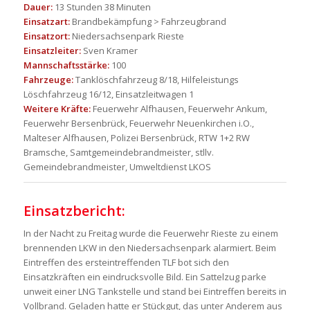
Dauer:
13 Stunden 38 Minuten
Einsatzart:
Brandbekämpfung > Fahrzeugbrand
Einsatzort:
Niedersachsenpark Rieste
Einsatzleiter:
Sven Kramer
Mannschaftsstärke:
100
Fahrzeuge:
Tanklöschfahrzeug 8/18, Hilfeleistungs
Löschfahrzeug 16/12, Einsatzleitwagen 1
Weitere Kräfte:
Feuerwehr Alfhausen, Feuerwehr Ankum,
Feuerwehr Bersenbrück, Feuerwehr Neuenkirchen i.O.,
Malteser Alfhausen, Polizei Bersenbrück, RTW 1+2 RW
Bramsche, Samtgemeindebrandmeister, stllv.
Gemeindebrandmeister, Umweltdienst LKOS
Einsatzbericht:
In der Nacht zu Freitag wurde die Feuerwehr Rieste zu einem
brennenden LKW in den Niedersachsenpark alarmiert. Beim
Eintreffen des ersteintreffenden TLF bot sich den
Einsatzkräften ein eindrucksvolle Bild. Ein Sattelzug parke
unweit einer LNG Tankstelle und stand bei Eintreffen bereits in
Vollbrand. Geladen hatte er Stückgut, das unter Anderem aus