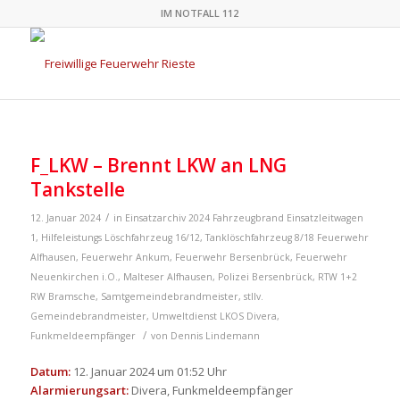
IM NOTFALL 112
F_LKW – Brennt LKW an LNG
Tankstelle
/
12. Januar 2024
in
Einsatzarchiv 2024
Fahrzeugbrand
Einsatzleitwagen
1
,
Hilfeleistungs Löschfahrzeug 16/12
,
Tanklöschfahrzeug 8/18
Feuerwehr
Alfhausen
,
Feuerwehr Ankum
,
Feuerwehr Bersenbrück
,
Feuerwehr
Neuenkirchen i.O.
,
Malteser Alfhausen
,
Polizei Bersenbrück
,
RTW 1+2
RW Bramsche
,
Samtgemeindebrandmeister
,
stllv.
Gemeindebrandmeister
,
Umweltdienst LKOS
Divera
,
/
Funkmeldeempfänger
von
Dennis Lindemann
Datum:
12. Januar 2024 um 01:52 Uhr
Alarmierungsart:
Divera, Funkmeldeempfänger