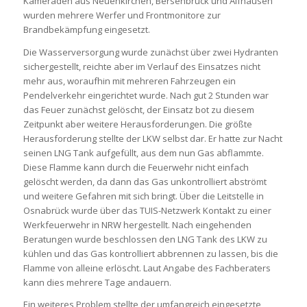
Kameraden aus Neuenkirchen, Bersenbrück und Alfhausen
wurden mehrere Werfer und Frontmonitore zur
Brandbekämpfung eingesetzt.
Die Wasserversorgung wurde zunächst über zwei Hydranten
sichergestellt, reichte aber im Verlauf des Einsatzes nicht
mehr aus, woraufhin mit mehreren Fahrzeugen ein
Pendelverkehr eingerichtet wurde. Nach gut 2 Stunden war
das Feuer zunächst gelöscht, der Einsatz bot zu diesem
Zeitpunkt aber weitere Herausforderungen. Die größte
Herausforderung stellte der LKW selbst dar. Er hatte zur Nacht
seinen LNG Tank aufgefüllt, aus dem nun Gas abflammte.
Diese Flamme kann durch die Feuerwehr nicht einfach
gelöscht werden, da dann das Gas unkontrolliert abströmt
und weitere Gefahren mit sich bringt. Über die Leitstelle in
Osnabrück wurde über das TUIS-Netzwerk Kontakt zu einer
Werkfeuerwehr in NRW hergestellt. Nach eingehenden
Beratungen wurde beschlossen den LNG Tank des LKW zu
kühlen und das Gas kontrolliert abbrennen zu lassen, bis die
Flamme von alleine erlöscht. Laut Angabe des Fachberaters
kann dies mehrere Tage andauern.
Ein weiteres Problem stellte der umfangreich eingesetzte