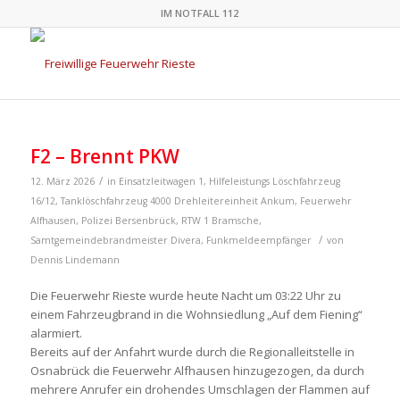
IM NOTFALL 112
F2 – Brennt PKW
/
12. März 2026
in
Einsatzleitwagen 1
,
Hilfeleistungs Löschfahrzeug
16/12
,
Tanklöschfahrzeug 4000
Drehleitereinheit Ankum
,
Feuerwehr
Alfhausen
,
Polizei Bersenbrück
,
RTW 1 Bramsche
,
/
Samtgemeindebrandmeister
Divera
,
Funkmeldeempfänger
von
Dennis Lindemann
Die Feuerwehr Rieste wurde heute Nacht um 03:22 Uhr zu
einem Fahrzeugbrand in die Wohnsiedlung „Auf dem Fiening“
alarmiert.
Bereits auf der Anfahrt wurde durch die Regionalleitstelle in
Osnabrück die Feuerwehr Alfhausen hinzugezogen, da durch
mehrere Anrufer ein drohendes Umschlagen der Flammen auf