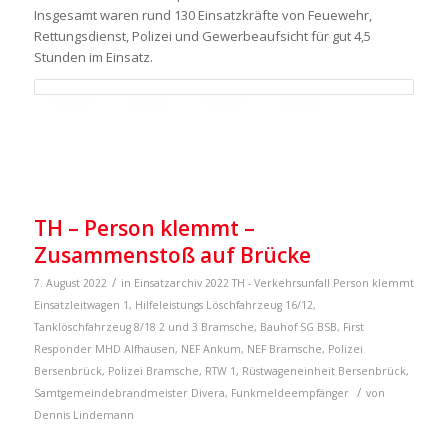
Insgesamt waren rund 130 Einsatzkräfte von Feuewehr,
Rettungsdienst, Polizei und Gewerbeaufsicht für gut 4,5
Stunden im Einsatz.
TH – Person klemmt –
Zusammenstoß auf Brücke
/
7. August 2022
in
Einsatzarchiv 2022
TH - Verkehrsunfall Person klemmt
Einsatzleitwagen 1
,
Hilfeleistungs Löschfahrzeug 16/12
,
Tanklöschfahrzeug 8/18
2 und 3 Bramsche
,
Bauhof SG BSB
,
First
Responder MHD Alfhausen
,
NEF Ankum
,
NEF Bramsche
,
Polizei
Bersenbrück
,
Polizei Bramsche
,
RTW 1
,
Rüstwageneinheit Bersenbrück
,
/
Samtgemeindebrandmeister
Divera
,
Funkmeldeempfänger
von
Dennis Lindemann