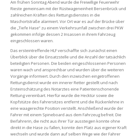
Am frühen Sonntag Abend wurde die Freiwillige Feuerwehr
Rieste gemeinsam mit der Rüstwageneinheit Bersenbrück und
zahlreichen Kräften des Rettungsdienstes in die
Maschortstraße alarmiert. Vor Ort war es auf der Brücke über
die „Tiefe Hase“ zu einem Verkehrsunfall zwischen drei PKW
gekommen infolge dessen 2 Insassen in ihrem Fahrzeug
eingeschlossen waren.
Das ersteintreffende HLF verschaffte sich zunächst einen
Überblick über die Einsatzstelle und die Anzahl der tatsächlich
beteiligten Personen. Die beiden eingeschlossenen Personen
waren wach und ansprechbar und wurden über die weiteren
Vorgänge informiert. Durch den inzwischen eingetroffenen
Rettungsdienst wurde ein innerer Retter gestellt und nach
Ersteinschätzung des Notarztes eine Patientenschonende
Rettung vereinbart. Hierfür wurde die Hecktür sowie die
Kopfstütze des Fahrersitzes entfernt und die Rückenlehne in
eine waagerechte Position verstellt. Anschließend wurde der
Fahrer mit einem Spineboard aus dem Fahrzeug befreit. Die
Beifahrerin, die nicht aus ihrer Tür aussteigen konnte ohne
direkt in die Hase zu fallen, konnte den Platz aus eigener Kraft
wechseln und wurde dann auf selben Wege wie der Fahrer