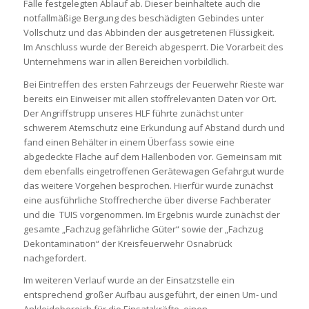
Fälle festgelegten Ablauf ab. Dieser beinhaltete auch die
notfallmäßige Bergung des beschädigten Gebindes unter
Vollschutz und das Abbinden der ausgetretenen Flüssigkeit.
Im Anschluss wurde der Bereich abgesperrt. Die Vorarbeit des
Unternehmens war in allen Bereichen vorbildlich.
Bei Eintreffen des ersten Fahrzeugs der Feuerwehr Rieste war
bereits ein Einweiser mit allen stoffrelevanten Daten vor Ort.
Der Angriffstrupp unseres HLF führte zunächst unter
schwerem Atemschutz eine Erkundung auf Abstand durch und
fand einen Behälter in einem Überfass sowie eine
abgedeckte Fläche auf dem Hallenboden vor. Gemeinsam mit
dem ebenfalls eingetroffenen Gerätewagen Gefahrgut wurde
das weitere Vorgehen besprochen. Hierfür wurde zunächst
eine ausführliche Stoffrecherche über diverse Fachberater
und die TUIS vorgenommen. Im Ergebnis wurde zunächst der
gesamte „Fachzug gefährliche Güter“ sowie der „Fachzug
Dekontamination“ der Kreisfeuerwehr Osnabrück
nachgefordert.
Im weiteren Verlauf wurde an der Einsatzstelle ein
entsprechend großer Aufbau ausgeführt, der einen Um- und
Ankleidebereich für die Einsatzkräfte, einen