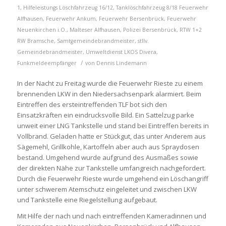
1
,
Hilfeleistungs Löschfahrzeug 16/12
,
Tanklöschfahrzeug 8/18
Feuerwehr
Alfhausen
,
Feuerwehr Ankum
,
Feuerwehr Bersenbrück
,
Feuerwehr
Neuenkirchen i.O.
,
Malteser Alfhausen
,
Polizei Bersenbrück
,
RTW 1+2
RW Bramsche
,
Samtgemeindebrandmeister
,
stllv.
Gemeindebrandmeister
,
Umweltdienst LKOS
Divera
,
/
Funkmeldeempfänger
von
Dennis Lindemann
In der Nacht zu Freitag wurde die Feuerwehr Rieste zu einem
brennenden LKW in den Niedersachsenpark alarmiert. Beim
Eintreffen des ersteintreffenden TLF bot sich den
Einsatzkräften ein eindrucksvolle Bild. Ein Sattelzug parke
unweit einer LNG Tankstelle und stand bei Eintreffen bereits in
Vollbrand. Geladen hatte er Stückgut, das unter Anderem aus
Sägemehl, Grillkohle, Kartoffeln aber auch aus Spraydosen
bestand. Umgehend wurde aufgrund des Ausmaßes sowie
der direkten Nähe zur Tankstelle umfangreich nachgefordert.
Durch die Feuerwehr Rieste wurde umgehend ein Löschangriff
unter schwerem Atemschutz eingeleitet und zwischen LKW
und Tankstelle eine Riegelstellung aufgebaut.
Mit Hilfe der nach und nach eintreffenden Kameradinnen und