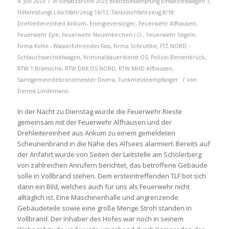
/
4. Juli 2023
in
Einsatzarchiv 2023
Brandbekämpfung
Einsatzleitwagen 1
,
Hilfeleistungs Löschfahrzeug 16/12
,
Tanklöschfahrzeug 8/18
Drehleitereinheit Ankum
,
Energieversorger
,
Feuerwehr Alfhausen
,
Feuerwehr Epe
,
Feuerwehr Neuenkirchen i.O.
,
Feuerwehr Sögeln
,
Firma Kotte - Wasserführendes Fass
,
Firma Schruttke
,
FTZ NORD -
Schlauchwechselwagen
,
Kriminaldauerdienst OS
,
Polizei Bersenbrück
,
RTW 1 Bramsche
,
RTW DRK OS NORD
,
RTW MHD Alfhausen
,
/
Samtgemeindebrandmeister
Divera
,
Funkmeldeempfänger
von
Dennis Lindemann
In der Nacht zu Dienstag wurde die Feuerwehr Rieste
gemeinsam mit der Feuerwehr Alfhausen und der
Drehleitereinheit aus Ankum zu einem gemeldeten
Scheunenbrand in die Nähe des Alfsees alarmiert. Bereits auf
der Anfahrt wurde von Seiten der Leitstelle am Schölerberg
von zahlreichen Anrufern berichtet, das betroffene Gebäude
solle in Vollbrand stehen. Dem ersteintreffenden TLF bot sich
dann ein Bild, welches auch für uns als Feuerwehr nicht
alltäglich ist. Eine Maschinenhalle und angrenzende
Gebäudeteile sowie eine große Menge Stroh standen in
Vollbrand. Der Inhaber des Hofes war noch in seinem