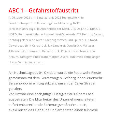
ABC 1 – Gefahrstoffaustritt
/
4. Oktober 2022
in
Einsatzarchiv 2022
Technische Hilfe
Einsatzleitwagen 1
,
Hilfeleistungs Löschfahrzeug 16/12
,
Tanklöschfahrzeug 8/18
Abschnittsleiter Nord
,
DRK OS LAND
,
DRK OS
NORD
,
Fachbereichsleiter Umwelt Kreisfeuerwehr OS
,
Fachzug Dekon
,
Fachzug gefährliche Güter
,
Fachzug Messen und Spüren
,
FTZ Nord
,
Gewerbeaufsicht Osnabrück
,
IuK Landkreis Osnabrück
,
Malteser
Alfhausen
,
Ordnungsamt Bersenbrück
,
Polizei Bersenbrück
,
RTW
Ankum
,
Samtgemeindebrandmeister
Divera
,
Funkmeldeempfänger
/
von
Dennis Lindemann
Am Nachmittag des 04. Oktober wurde die Feuerwehr Rieste
gemeinsam mit dem Gerätewagen Gefahrgut der Feuerwehr
Bersenbrück in ein Logistikzentrum an der Celler Straße
gerufen.
Vor Ort war eine hochgiftige Flüssigkeit aus einem Fass
ausgetreten. Die Mitarbeiter des Unternehmens leiteten
sofort entsprechende Sicherungsmaßnahmen ein,
evakuierten das Gebäude und arbeiteten einen für diese