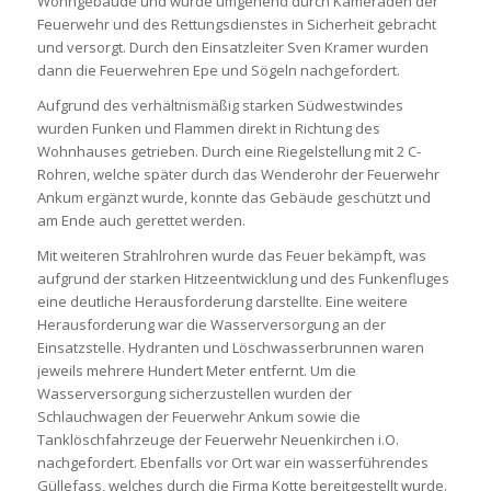
Wohngebäude und wurde umgehend durch Kameraden der
Feuerwehr und des Rettungsdienstes in Sicherheit gebracht
und versorgt. Durch den Einsatzleiter Sven Kramer wurden
dann die Feuerwehren Epe und Sögeln nachgefordert.
Aufgrund des verhältnismäßig starken Südwestwindes
wurden Funken und Flammen direkt in Richtung des
Wohnhauses getrieben. Durch eine Riegelstellung mit 2 C-
Rohren, welche später durch das Wenderohr der Feuerwehr
Ankum ergänzt wurde, konnte das Gebäude geschützt und
am Ende auch gerettet werden.
Mit weiteren Strahlrohren wurde das Feuer bekämpft, was
aufgrund der starken Hitzeentwicklung und des Funkenfluges
eine deutliche Herausforderung darstellte. Eine weitere
Herausforderung war die Wasserversorgung an der
Einsatzstelle. Hydranten und Löschwasserbrunnen waren
jeweils mehrere Hundert Meter entfernt. Um die
Wasserversorgung sicherzustellen wurden der
Schlauchwagen der Feuerwehr Ankum sowie die
Tanklöschfahrzeuge der Feuerwehr Neuenkirchen i.O.
nachgefordert. Ebenfalls vor Ort war ein wasserführendes
Güllefass, welches durch die Firma Kotte bereitgestellt wurde.