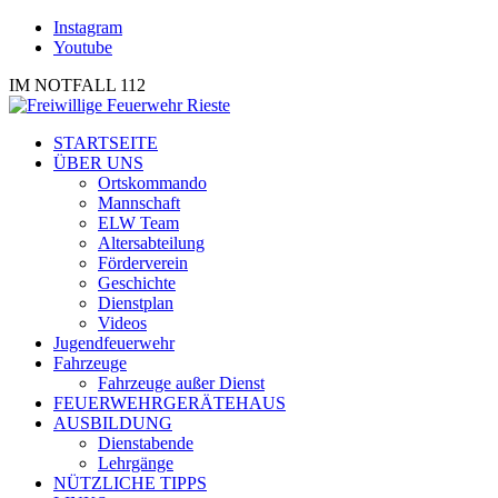
Instagram
Youtube
IM NOTFALL 112
STARTSEITE
ÜBER UNS
Ortskommando
Mannschaft
ELW Team
Altersabteilung
Förderverein
Geschichte
Dienstplan
Videos
Jugendfeuerwehr
Fahrzeuge
Fahrzeuge außer Dienst
FEUERWEHRGERÄTEHAUS
AUSBILDUNG
Dienstabende
Lehrgänge
NÜTZLICHE TIPPS