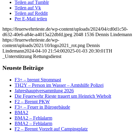
Teilen auf Tumblr
Teilen auf Vk
Teilen auf Reddit
Per E-Mail teilen
https://feuerwehrrieste.de/wp-content/uploads/2024/04/cd0d1c50-
d632-40e6-a84e-a4015a22dbfd.jpeg
2048
1536
Dennis Lindemann
https://feuerwehrrieste.de/wp-
content/uploads/2021/10/logo2021_rot.png
Dennis
Lindemann
2024-04-10 21:54:00
2025-01-03 20:30:01
TH
_Unterstützung Rettungsdienst
Neueste Beiträge
F3+ – brennt Strommast
TH2Y – Person im Wasser – Amtshilfe Polizei
Jahreshauptversammlung 2026
Die Feuerwehr Rieste trauert um Heinrich Wiebolt
F2 – Brennt PKW
F3+ – Feuer in Bürogebäude
BMA2
BMA2 – Fehlalarm
BMA2 – Fehlalarm
F2 – Brennt Vorzelt auf Campingplatz