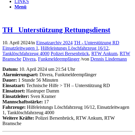
LINKS
Menü
TH _Unterstützung Rettungsdienst
10. April 2024
/
in
Einsatzarchiv 2024
TH - Unterstützung RD
Einsatzleitwagen 1
,
Hilfeleistungs Löschfahrzeug 16/12
,
Tanklöschfahrzeug 4000
Polizei Bersenbrück
,
RTW Ankum
,
RTW
Bramsche
Divera
,
Funkmeldeempfänger
/
von
Dennis Lindemann
Datum:
10. April 2024 um 21:54 Uhr
Alarmierungsart:
Divera, Funkmeldeempfänger
Dauer:
1 Stunde 56 Minuten
Einsatzart:
Technische Hilfe > TH – Unterstützung RD
Einsatzort:
Hastruper Damm
Einsatzleiter:
Sven Kramer
Mannschaftsstärke:
17
Fahrzeuge:
Hilfeleistungs Löschfahrzeug 16/12, Einsatzleitwagen
1, Tanklöschfahrzeug 4000
Weitere Kräfte:
Polizei Bersenbrück, RTW Ankum, RTW
Bramsche