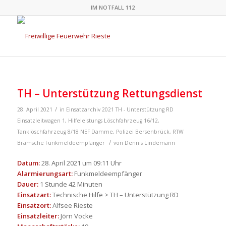
IM NOTFALL 112
TH – Unterstützung Rettungsdienst
/
28. April 2021
in
Einsatzarchiv 2021
TH - Unterstützung RD
Einsatzleitwagen 1
,
Hilfeleistungs Löschfahrzeug 16/12
,
Tanklöschfahrzeug 8/18
NEF Damme
,
Polizei Bersenbrück
,
RTW
/
Bramsche
Funkmeldeempfänger
von
Dennis Lindemann
Datum:
28. April 2021 um 09:11 Uhr
Alarmierungsart:
Funkmeldeempfänger
Dauer:
1 Stunde 42 Minuten
Einsatzart:
Technische Hilfe > TH – Unterstützung RD
Einsatzort:
Alfsee Rieste
Einsatzleiter:
Jörn Vocke