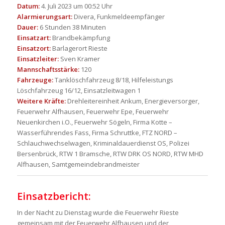
Datum:
4. Juli 2023 um 00:52 Uhr
Alarmierungsart:
Divera, Funkmeldeempfänger
Dauer:
6 Stunden 38 Minuten
Einsatzart:
Brandbekämpfung
Einsatzort:
Barlagerort Rieste
Einsatzleiter:
Sven Kramer
Mannschaftsstärke:
120
Fahrzeuge:
Tanklöschfahrzeug 8/18, Hilfeleistungs
Löschfahrzeug 16/12, Einsatzleitwagen 1
Weitere Kräfte:
Drehleitereinheit Ankum, Energieversorger,
Feuerwehr Alfhausen, Feuerwehr Epe, Feuerwehr
Neuenkirchen i.O., Feuerwehr Sögeln, Firma Kotte –
Wasserführendes Fass, Firma Schruttke, FTZ NORD –
Schlauchwechselwagen, Kriminaldauerdienst OS, Polizei
Bersenbrück, RTW 1 Bramsche, RTW DRK OS NORD, RTW MHD
Alfhausen, Samtgemeindebrandmeister
Einsatzbericht:
In der Nacht zu Dienstag wurde die Feuerwehr Rieste
gemeinsam mit der Feuerwehr Alfhausen und der