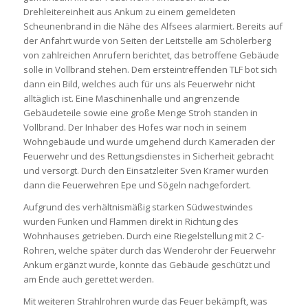
Drehleitereinheit aus Ankum zu einem gemeldeten
Scheunenbrand in die Nähe des Alfsees alarmiert. Bereits auf
der Anfahrt wurde von Seiten der Leitstelle am Schölerberg
von zahlreichen Anrufern berichtet, das betroffene Gebäude
solle in Vollbrand stehen. Dem ersteintreffenden TLF bot sich
dann ein Bild, welches auch für uns als Feuerwehr nicht
alltäglich ist. Eine Maschinenhalle und angrenzende
Gebäudeteile sowie eine große Menge Stroh standen in
Vollbrand. Der Inhaber des Hofes war noch in seinem
Wohngebäude und wurde umgehend durch Kameraden der
Feuerwehr und des Rettungsdienstes in Sicherheit gebracht
und versorgt. Durch den Einsatzleiter Sven Kramer wurden
dann die Feuerwehren Epe und Sögeln nachgefordert.
Aufgrund des verhältnismäßig starken Südwestwindes
wurden Funken und Flammen direkt in Richtung des
Wohnhauses getrieben. Durch eine Riegelstellung mit 2 C-
Rohren, welche später durch das Wenderohr der Feuerwehr
Ankum ergänzt wurde, konnte das Gebäude geschützt und
am Ende auch gerettet werden.
Mit weiteren Strahlrohren wurde das Feuer bekämpft, was