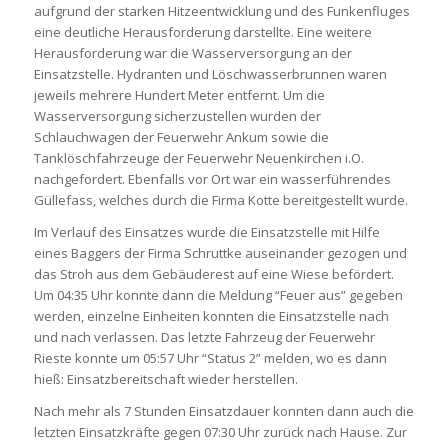
aufgrund der starken Hitzeentwicklung und des Funkenfluges
eine deutliche Herausforderung darstellte. Eine weitere
Herausforderung war die Wasserversorgung an der
Einsatzstelle. Hydranten und Löschwasserbrunnen waren
jeweils mehrere Hundert Meter entfernt. Um die
Wasserversorgung sicherzustellen wurden der
Schlauchwagen der Feuerwehr Ankum sowie die
Tanklöschfahrzeuge der Feuerwehr Neuenkirchen i.O.
nachgefordert. Ebenfalls vor Ort war ein wasserführendes
Güllefass, welches durch die Firma Kotte bereitgestellt wurde.
Im Verlauf des Einsatzes wurde die Einsatzstelle mit Hilfe
eines Baggers der Firma Schruttke auseinander gezogen und
das Stroh aus dem Gebäuderest auf eine Wiese befördert.
Um 04:35 Uhr konnte dann die Meldung “Feuer aus” gegeben
werden, einzelne Einheiten konnten die Einsatzstelle nach
und nach verlassen. Das letzte Fahrzeug der Feuerwehr
Rieste konnte um 05:57 Uhr “Status 2” melden, wo es dann
hieß: Einsatzbereitschaft wieder herstellen.
Nach mehr als 7 Stunden Einsatzdauer konnten dann auch die
letzten Einsatzkräfte gegen 07:30 Uhr zurück nach Hause. Zur