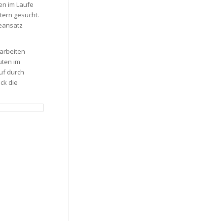
en im Laufe
tern gesucht.
teansatz
marbeiten
uten im
uf durch
ck die