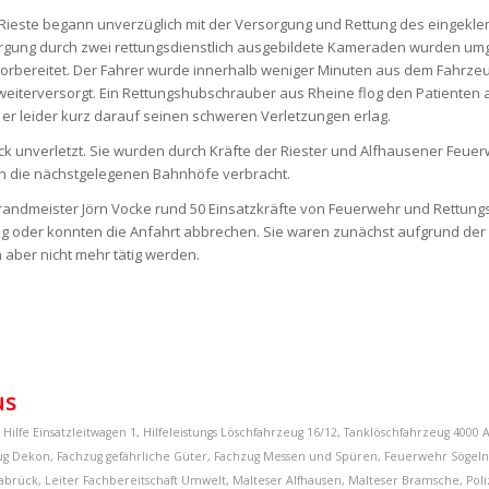
 Rieste begann unverzüglich mit der Versorgung und Rettung des eingek
orgung durch zwei rettungsdienstlich ausgebildete Kameraden wurden u
 vorbereitet. Der Fahrer wurde innerhalb weniger Minuten aus dem Fahrzeu
weiterversorgt. Ein Rettungshubschrauber aus Rheine flog den Patienten
er leider kurz darauf seinen schweren Verletzungen erlag.
k unverletzt. Sie wurden durch Kräfte der Riester und Alfhausener Feue
n die nächstgelegenen Bahnhöfe verbracht.
Brandmeister Jörn Vocke rund 50 Einsatzkräfte von Feuerwehr und Rettungs
lung oder konnten die Anfahrt abbrechen. Sie waren zunächst aufgrund der
 aber nicht mehr tätig werden.
us
 Hilfe
Einsatzleitwagen 1
,
Hilfeleistungs Löschfahrzeug 16/12
,
Tanklöschfahrzeug 4000
A
ug Dekon
,
Fachzug gefährliche Güter
,
Fachzug Messen und Spüren
,
Feuerwehr Sögeln
nabrück
,
Leiter Fachbereitschaft Umwelt
,
Malteser Alfhausen
,
Malteser Bramsche
,
Pol