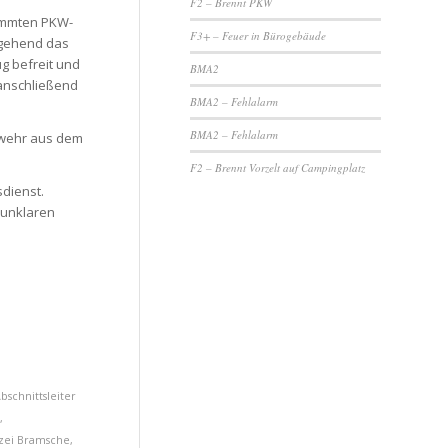
F2 – Brennt PKW
lemmten PKW-
F3+ – Feuer in Bürogebäude
mgehend das
g befreit und
BMA2
 anschließend
BMA2 – Fehlalarm
BMA2 – Fehlalarm
rwehr aus dem
F2 – Brennt Vorzelt auf Campingplatz
dienst.
 unklaren
bschnittsleiter
,
izei Bramsche
,