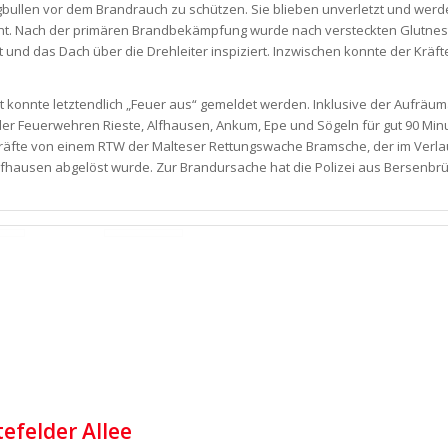
ngbullen vor dem Brandrauch zu schützen. Sie blieben unverletzt und werd
ht. Nach der primären Brandbekämpfung wurde nach versteckten Glutnes
ert und das Dach über die Drehleiter inspiziert. Inzwischen konnte der Kräf
t konnte letztendlich „Feuer aus“ gemeldet werden. Inklusive der Aufräu
der Feuerwehren Rieste, Alfhausen, Ankum, Epe und Sögeln für gut 90 Min
kräfte von einem RTW der Malteser Rettungswache Bramsche, der im Verla
lfhausen abgelöst wurde. Zur Brandursache hat die Polizei aus Bersenbrü
efelder Allee