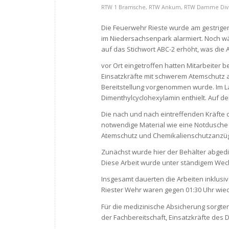
RTW 1 Bramsche
,
RTW Ankum
,
RTW Damme
Div
Die Feuerwehr Rieste wurde am gestrige
im Niedersachsenpark alarmiert. Noch wä
auf das Stichwort ABC-2 erhöht, was die 
vor Ort eingetroffen hatten Mitarbeiter
Einsatzkräfte mit schwerem Atemschutz a
Bereitstellung vorgenommen wurde. Im La
Dimenthylcyclohexylamin enthielt. Auf dem
Die nach und nach eintreffenden Kräfte
notwendige Material wie eine Notdusche
Atemschutz und Chemikalienschutzanzügen
Zunächst wurde hier der Behälter abgedi
Diese Arbeit wurde unter ständigem Wech
Insgesamt dauerten die Arbeiten inklusiv
Riester Wehr waren gegen 01:30 Uhr wied
Für die medizinische Absicherung sorgten
der Fachbereitschaft, Einsatzkräfte des 