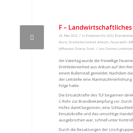
F – Landwirtschaftliches
/
26. Mai 2022
in
Einsatzarchiv 2022
Brandbekä
Nord
,
Drehleitereinheit Ankum
,
Feuerwehr Al
/
Alfhausen
Divera
,
Funk
von
Dennis Lindema
Am Vatertag wurde die Freiwillige Feuer
Drehleitereinheit aus Ankum auf den Rie
einem Bullenstall gemeldet. Nachdem das
der Leitstelle eine Alarmstufenerhöhung
Folge hatte.
Die Einsatzkräfte des TLF begannen dire
C-Rohr zur Brandbekämpfung vor. Durch
Hofes damit begonnen, eine Schlauchleit
Einsatzkräfte und das umsichtige Handel
ausgebrochen war, schnell unter Kontrol
Durch die Besatzungen der Löschgruppen