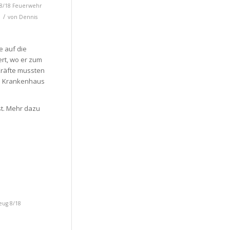
8/18
Feuerwehr
/
von
Dennis
e auf die
rt, wo er zum
 Kräfte mussten
in Krankenhaus
st. Mehr dazu
eug 8/18