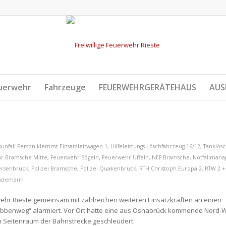
uerwehr
Fahrzeuge
FEUERWEHRGERÄTEHAUS
AUS
sunfall Person klemmt
Einsatzleitwagen 1
,
Hilfeleistungs Löschfahrzeug 16/12
,
Tanklös
r Bramsche Mitte
,
Feuerwehr Sögeln
,
Feuerwehr Üffeln
,
NEF Bramsche
,
Notfallmana
Bersenbrück
,
Polizei Bramsche
,
Polizei Quakenbrück
,
RTH Christoph Europa 2
,
RTW 2 +
indemann
ehr Rieste gemeinsam mit zahlreichen weiteren Einsatzkräften an einen
benweg“ alarmiert. Vor Ort hatte eine aus Osnabrück kommende Nord-
 Seitenraum der Bahnstrecke geschleudert.