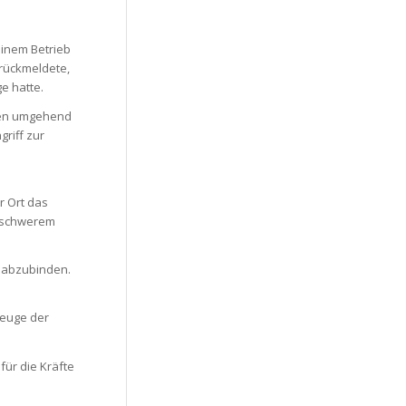
inem Betrieb
urückmeldete,
e hatte.
rden umgehend
riff zur
r Ort das
r schwerem
l abzubinden.
zeuge der
für die Kräfte