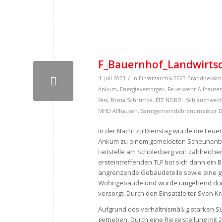
F_Bauernhof_Landwirtsc
/
4. Juli 2023
in
Einsatzarchiv 2023
Brandbekäm
Ankum
,
Energieversorger
,
Feuerwehr Alfhause
Fass
,
Firma Schruttke
,
FTZ NORD - Schlauchwec
MHD Alfhausen
,
Samtgemeindebrandmeister
D
In der Nacht zu Dienstag wurde die Feue
Ankum zu einem gemeldeten Scheunenbran
Leitstelle am Schölerberg von zahlreiche
ersteintreffenden TLF bot sich dann ein B
angrenzende Gebäudeteile sowie eine gr
Wohngebäude und wurde umgehend durch
versorgt. Durch den Einsatzleiter Sven
Aufgrund des verhältnismäßig starken 
getrieben. Durch eine Riegelstellung mi