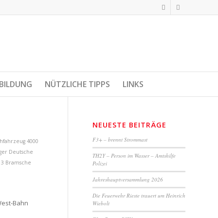
BILDUNG
NÜTZLICHE TIPPS
LINKS
NEUESTE BEITRÄGE
F3+ – brennt Strommast
chfahrzeug 4000
ger Deutsche
TH2Y – Person im Wasser – Amtshilfe
 3 Bramsche
Polizei
Jahreshauptversammlung 2026
Die Feuerwehr Rieste trauert um Heinrich
West-Bahn
Wiebolt