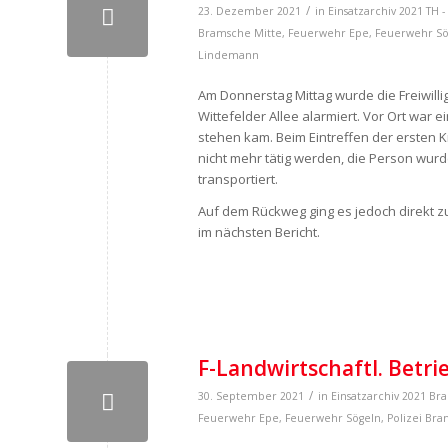
/
23. Dezember 2021
in
Einsatzarchiv 2021
TH 
Bramsche Mitte
,
Feuerwehr Epe
,
Feuerwehr Sö
Lindemann
Am Donnerstag Mittag wurde die Freiwil
Wittefelder Allee alarmiert. Vor Ort wa
stehen kam. Beim Eintreffen der ersten K
nicht mehr tätig werden, die Person wur
transportiert.
Auf dem Rückweg ging es jedoch direkt z
im nächsten Bericht.
F-Landwirtschaftl. Betri
/
30. September 2021
in
Einsatzarchiv 2021
Br
Feuerwehr Epe
,
Feuerwehr Sögeln
,
Polizei Br