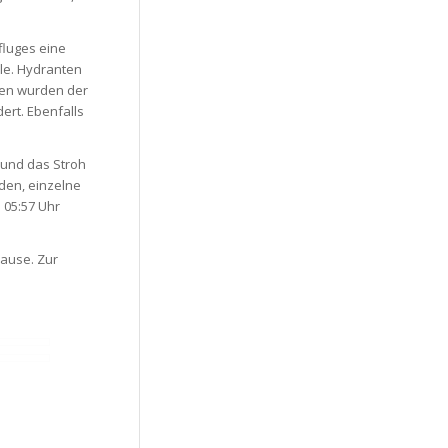
fluges eine
le. Hydranten
len wurden der
rt. Ebenfalls
 und das Stroh
den, einzelne
 05:57 Uhr
Hause. Zur