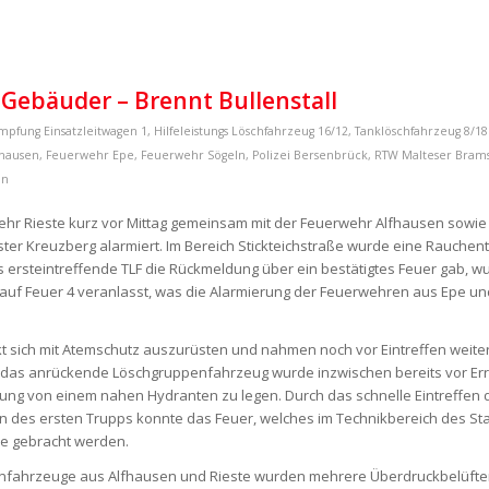
 Gebäuder – Brennt Bullenstall
mpfung
Einsatzleitwagen 1
,
Hilfeleistungs Löschfahrzeug 16/12
,
Tanklöschfahrzeug 8/18
fhausen
,
Feuerwehr Epe
,
Feuerwehr Sögeln
,
Polizei Bersenbrück
,
RTW Malteser Bram
nn
wehr Rieste kurz vor Mittag gemeinsam mit der Feuerwehr Alfhausen sowie
ster Kreuzberg alarmiert. Im Bereich Stickteichstraße wurde eine Rauchen
 ersteintreffende TLF die Rückmeldung über ein bestätigtes Feuer gab, w
 auf Feuer 4 veranlasst, was die Alarmierung der Feuerwehren aus Epe un
kt sich mit Atemschutz auszurüsten und nahmen noch vor Eintreffen weiter
 das anrückende Löschgruppenfahrzeug wurde inzwischen bereits vor Er
ung von einem nahen Hydranten zu legen. Durch das schnelle Eintreffen 
n des ersten Trupps konnte das Feuer, welches im Technikbereich des Sta
le gebracht werden.
fahrzeuge aus Alfhausen und Rieste wurden mehrere Überdruckbelüfter 