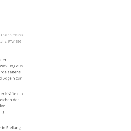
Abschnittleiter
sche
,
RTW SEG
 der
twicklung aus
urde seitens
d Sögeln zur
er Kräfte ein
reichen des
der
lls
in Stellung