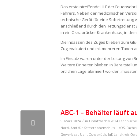
Das ersteintreffende HLF der Feuerwehr
Fahrers. Neben der medizinischen Vers
technische Gerät für eine Sofortrettung
anschließend durch den Rettungsdienst 
in ein Osnabrücker Krankenhaus, in dem 
Die Insassen des Zuges blieben zum Glüc
Zug evakuiert und mit mehreren Taxen a
Im Einsatz waren unter der Leitung von 
Weitere Einheiten blieben in Bereitstel
örtlichen Lage alarmiert worden, mussten
ABC-1 – Behälter läuft a
/
5. März 2024
in
Einsatzarchiv 2024
Technische
Nord
,
Amt für Katastrophenschutz LKOS
,
Fachz
Gewerbeaufsicht Osnabrück
,
IuK Landkreis Os