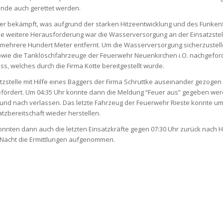
nde auch gerettet werden.
uer bekämpft, was aufgrund der starken Hitzeentwicklung und des Funken
ine weitere Herausforderung war die Wasserversorgung an der Einsatzstel
mehrere Hundert Meter entfernt. Um die Wasserversorgung sicherzustel
e die Tanklöschfahrzeuge der Feuerwehr Neuenkirchen i.O. nachgeforde
s, welches durch die Firma Kotte bereitgestellt wurde.
tzstelle mit Hilfe eines Baggers der Firma Schruttke auseinander gezogen
ördert. Um 04:35 Uhr konnte dann die Meldung “Feuer aus” gegeben wer
h und nach verlassen. Das letzte Fahrzeug der Feuerwehr Rieste konnte um
atzbereitschaft wieder herstellen.
nnten dann auch die letzten Einsatzkräfte gegen 07:30 Uhr zurück nach 
r Nacht die Ermittlungen aufgenommen.