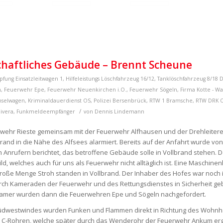
haftliches Gebäude – Brennt Scheune
pfung
Einsatzleitwagen 1
,
Hilfeleistungs Löschfahrzeug 16/12
,
Tanklöschfahrzeug 8/18
D
n
,
Feuerwehr Epe
,
Feuerwehr Neuenkirchen i.O.
,
Feuerwehr Sögeln
,
Firma Kotte - W
hselwagen
,
Kriminaldauerdienst OS
,
Polizei Bersenbrück
,
RTW 1 Bramsche
,
RTW DRK 
/
ivera
,
Funkmeldeempfänger
von
Dennis Lindemann
rwehr Rieste gemeinsam mit der Feuerwehr Alfhausen und der Drehleitere
d in die Nähe des Alfsees alarmiert. Bereits auf der Anfahrt wurde von
n Anrufern berichtet, das betroffene Gebäude solle in Vollbrand stehen. 
ild, welches auch für uns als Feuerwehr nicht alltäglich ist. Eine Maschine
oße Menge Stroh standen in Vollbrand. Der Inhaber des Hofes war noch 
 Kameraden der Feuerwehr und des Rettungsdienstes in Sicherheit ge
 Kramer wurden dann die Feuerwehren Epe und Sögeln nachgefordert.
Südwestwindes wurden Funken und Flammen direkt in Richtung des Wohn
t 2 C-Rohren, welche später durch das Wenderohr der Feuerwehr Ankum er