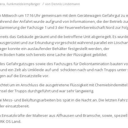
/
era
,
Funkmeldeempfänger
von
Dennis Lindemann
n Mittwoch um 17:16 Uhr gemeinsam mit dem Gerätewagen Gefahrgut zu e
hrend der Anfahrt wurde aufgrund von Informationen, die der Betrieb z
Alarmierung der Fachzüge 1 und 3 der Feuerwehrbereitschaft Nord zur Folg
 bereits das Gebäude geräumt und die betroffene Unit abgeriegelt. Es wu
usgerüstet und zur Erkundung vorgeschickt während parallel ein Löschang
ger konnte ein auslaufender Behälter festgestellt werden, der
 Boden hatte sich bereits eine Lache der Flüssigkeit gebildet.
 des Gefahrgutzuges sowie des Fachzuges für Dekontamination bauten vo
 und ein Zelt als Umkleide auf und schickten nach und nach Trupps unte
 auf die Einsatzstelle vor.
chtet um im Anschluss die ausgetretene Flüssigkeit mit Chemiebindemitte
sel der Trupps durchgeführt und war sehr langwierig.
e Mess- und Belüftungsarbeiten bis spät in die Nacht an. Die letzten Fahr
er einsatzbereit.
 Einsatzkräfte der Malteser aus Alfhausen und Bramsche, sowie, speziell 
DRK OS Land.