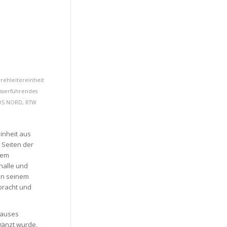
rehleitereinheit
asserführendes
OS NORD
,
RTW
inheit aus
 Seiten der
Dem
nhalle und
in seinem
bracht und
hauses
gänzt wurde,