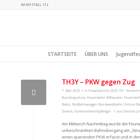
IM NOTFALL 112
STARTSEITE
ÜBER UNS
Jugendfe
TH3Y – PKW gegen Zug
/
7. Mai 2025
in
Einsatzarichv 2025
TH - Verkehr
Bundespolizei
,
Feuerwehr Alfhausen
,
Feuerweh
Bahn
,
Notfallmanager Nordwestbahn
,
Polizei 
/
Divera
,
Funkmeldeempfänger
von
Dennis L
Am Mittwoch Nachmittag wurde die Feurw
unbeschrankten Bahnübergang am „Strub
einen querenden PKW erfasst und in den