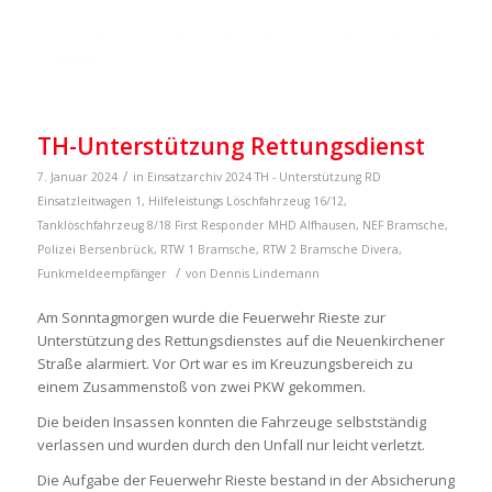
TH-Unterstützung Rettungsdienst
/
7. Januar 2024
in
Einsatzarchiv 2024
TH - Unterstützung RD
Einsatzleitwagen 1
,
Hilfeleistungs Löschfahrzeug 16/12
,
Tanklöschfahrzeug 8/18
First Responder MHD Alfhausen
,
NEF Bramsche
,
Polizei Bersenbrück
,
RTW 1 Bramsche
,
RTW 2 Bramsche
Divera
,
/
Funkmeldeempfänger
von
Dennis Lindemann
Am Sonntagmorgen wurde die Feuerwehr Rieste zur
Unterstützung des Rettungsdienstes auf die Neuenkirchener
Straße alarmiert. Vor Ort war es im Kreuzungsbereich zu
einem Zusammenstoß von zwei PKW gekommen.
Die beiden Insassen konnten die Fahrzeuge selbstständig
verlassen und wurden durch den Unfall nur leicht verletzt.
Die Aufgabe der Feuerwehr Rieste bestand in der Absicherung