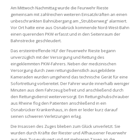
Am Mittwoch Nachmittag wurde die Feurwehr Rieste
gemeinsam mit zahlreichen weiteren Einsatzkräften an einen
unbeschrankten Bahnübergang am „Strubbenweg“ alarmiert.
Vor Ort hatte eine aus Osnabrück kommende Nord-West-Bahn
einen querenden PKW erfasst und in den Seitenraum der
Bahnstrecke geschleudert.
Das ersteintreffende HLF der Feuerwehr Rieste begann
unverzüglich mit der Versorgung und Rettung des
eingeklemmten PKW-Fahrers. Neben der medizinischen
Versorgung durch zwei rettungsdienstlich ausgebildete
Kameraden wurden umgehend das technische Gerät für eine
Sofortrettung vorbereitet. Der Fahrer wurde innerhalb weniger
Minuten aus dem Fahrzeug befreit und anschließend durch
den Rettungsdienst weiterversorgt. Ein Rettungshubschrauber
aus Rheine flog den Patienten anschließend in ein
Osnabrücker Krankenhaus, in dem er leider kurz darauf
seinen schweren Verletzungen erlag.
Die Insassen des Zuges blieben zum Glück unverletzt. Sie
wurden durch Kräfte der Riester und Alfhausener Feuerwehr
aus dem Zug evakuiert und mit mehreren Taxen an die