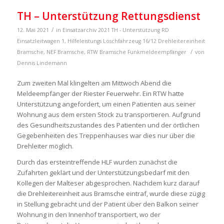
TH – Unterstützung Rettungsdienst
/
12. Mai 2021
in
Einsatzarchiv 2021
TH - Unterstützung RD
Einsatzleitwagen 1
,
Hilfeleistungs Löschfahrzeug 16/12
Drehleitereinheit
/
Bramsche
,
NEF Bramsche
,
RTW Bramsche
Funkmeldeempfänger
von
Dennis Lindemann
Zum zweiten Mal klingelten am Mittwoch Abend die
Meldeempfänger der Riester Feuerwehr. Ein RTW hatte
Unterstützung angefordert, um einen Patienten aus seiner
Wohnung aus dem ersten Stock zu transportieren. Aufgrund
des Gesundheitszustandes des Patienten und der örtlichen
Gegebenheiten des Treppenhauses war dies nur über die
Drehleiter möglich.
Durch das ersteintreffende HLF wurden zunächst die
Zufahrten geklärt und der Unterstützungsbedarf mit den
Kollegen der Malteser abgesprochen. Nachdem kurz darauf
die Drehleitereinheit aus Bramsche eintraf, wurde diese zügig
in Stellung gebracht und der Patient über den Balkon seiner
Wohnung in den Innenhof transportiert, wo der