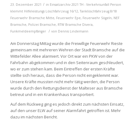
/
23. Dezember 2021
in
Einsatzarchiv 2021
TH - Verkehrsunfall Person
klemmt
Hilfeleistungs Löschfahrzeug 16/12
,
Tanklöschfahrzeug 8/18
Feuerwehr Bramsche Mitte
,
Feuerwehr Epe
,
Feuerwehr Sögeln
,
NEF
Bramsche
,
Polizei Bramsche
,
RTW Bramsche
Divera
,
/
Funkmeldeempfänger
von
Dennis Lindemann
Am Donnerstag Mittag wurde die Freiwillige Feuerwehr Rieste
gemeinsam mit mehreren Wehren der Stadt Bramsche auf die
Wittefelder Allee alarmiert. Vor Ort war ein PKW von der
Fahrbahn abgekommen und in den Seitenraum geschleudert,
wo er zum stehen kam. Beim Eintreffen der ersten Kräfte
stellte sich heraus, dass die Person nicht eingeklemmt war.
Unsere Kräfte mussten nicht mehr tätig werden, die Person
wurde durch den Rettungsdienst der Malteser aus Bramsche
betreut und in ein Krankenhaus transportiert.
Auf dem Rückweg ging es jedoch direkt zum nächsten Einsatz,
auf den unser ELW auf seiner Alarmfahrt getroffen ist. Mehr
dazu im nächsten Bericht.