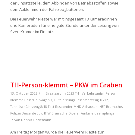
der Einsatzstelle, dem Abbinden von Betriebsstoffen sowie
dem Abklemmen der Fahrzeugbatterien.
Die Feuerwehr Rieste war mit insgesamt 18 Kameradinnen
und Kameraden für eine gute Stunde unter der Leitung von
Sven Kramer im Einsatz.
TH-Person-klemmt – PKW im Graben
/
13. Oktober 2023
in
Einsatzarchiv 2023
TH - Verkehrsunfall Person
klemmt
Einsatzleitwagen 1
,
Hilfeleistungs Löschfahrzeug 16/12
,
Tanklöschfahrzeug 8/18
First Responder MHD Alfhausen
,
NEF Bramsche
,
Polizei Bersenbrück
,
RTW Bramsche
Divera
,
Funkmeldeempfänger
/
von
Dennis Lindemann
Am Freitag Morgen wurde die Feuerwehr Rieste zur