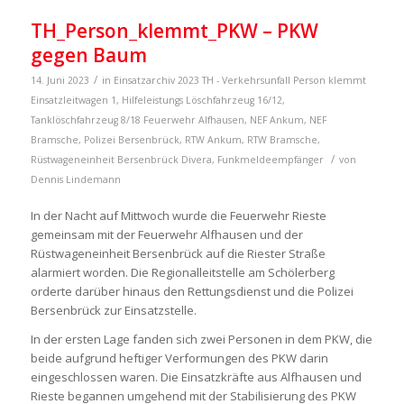
TH_Person_klemmt_PKW – PKW
gegen Baum
/
14. Juni 2023
in
Einsatzarchiv 2023
TH - Verkehrsunfall Person klemmt
Einsatzleitwagen 1
,
Hilfeleistungs Löschfahrzeug 16/12
,
Tanklöschfahrzeug 8/18
Feuerwehr Alfhausen
,
NEF Ankum
,
NEF
Bramsche
,
Polizei Bersenbrück
,
RTW Ankum
,
RTW Bramsche
,
/
Rüstwageneinheit Bersenbrück
Divera
,
Funkmeldeempfänger
von
Dennis Lindemann
In der Nacht auf Mittwoch wurde die Feuerwehr Rieste
gemeinsam mit der Feuerwehr Alfhausen und der
Rüstwageneinheit Bersenbrück auf die Riester Straße
alarmiert worden. Die Regionalleitstelle am Schölerberg
orderte darüber hinaus den Rettungsdienst und die Polizei
Bersenbrück zur Einsatzstelle.
In der ersten Lage fanden sich zwei Personen in dem PKW, die
beide aufgrund heftiger Verformungen des PKW darin
eingeschlossen waren. Die Einsatzkräfte aus Alfhausen und
Rieste begannen umgehend mit der Stabilisierung des PKW