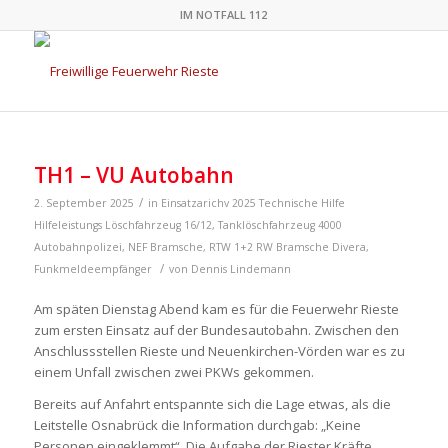
IM NOTFALL 112
TH1 – VU Autobahn
/
2. September 2025
in
Einsatzarichv 2025
Technische Hilfe
Hilfeleistungs Löschfahrzeug 16/12
,
Tanklöschfahrzeug 4000
Autobahnpolizei
,
NEF Bramsche
,
RTW 1+2 RW Bramsche
Divera
,
/
Funkmeldeempfänger
von
Dennis Lindemann
Am späten Dienstag Abend kam es für die Feuerwehr Rieste
zum ersten Einsatz auf der Bundesautobahn. Zwischen den
Anschlussstellen Rieste und Neuenkirchen-Vörden war es zu
einem Unfall zwischen zwei PKWs gekommen.
Bereits auf Anfahrt entspannte sich die Lage etwas, als die
Leitstelle Osnabrück die Information durchgab: „Keine
Personen eingeklemmt“. Die Aufgabe der Riester Kräfte