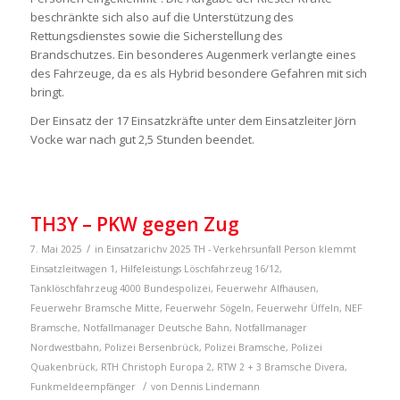
beschränkte sich also auf die Unterstützung des
Rettungsdienstes sowie die Sicherstellung des
Brandschutzes. Ein besonderes Augenmerk verlangte eines
des Fahrzeuge, da es als Hybrid besondere Gefahren mit sich
bringt.
Der Einsatz der 17 Einsatzkräfte unter dem Einsatzleiter Jörn
Vocke war nach gut 2,5 Stunden beendet.
TH3Y – PKW gegen Zug
/
7. Mai 2025
in
Einsatzarichv 2025
TH - Verkehrsunfall Person klemmt
Einsatzleitwagen 1
,
Hilfeleistungs Löschfahrzeug 16/12
,
Tanklöschfahrzeug 4000
Bundespolizei
,
Feuerwehr Alfhausen
,
Feuerwehr Bramsche Mitte
,
Feuerwehr Sögeln
,
Feuerwehr Üffeln
,
NEF
Bramsche
,
Notfallmanager Deutsche Bahn
,
Notfallmanager
Nordwestbahn
,
Polizei Bersenbrück
,
Polizei Bramsche
,
Polizei
Quakenbrück
,
RTH Christoph Europa 2
,
RTW 2 + 3 Bramsche
Divera
,
/
Funkmeldeempfänger
von
Dennis Lindemann