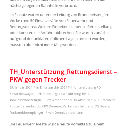
nächstgelegenen Bahnhöfe verbracht.
Im Einsatz waren unter der Leitung von Brandmeister Jörn
Vocke rund 50 Einsatzkräfte von Feuerwehr und
Rettungsdienst. Weitere Einheiten blieben in Bereitstellung
oder konnten die Anfahrt abbrechen. Sie waren zunächst
aufgrund der unklaren örtlichen Lage alarmiert worden,
mussten aber nicht mehr tätig werden.
TH_Unterstützung_Rettungsdienst –
PKW gegen Trecker
/
29. Januar 2024
in
Einsatzarchiv 2024
TH - Unterstützung RD
Einsatzleitwagen 1
,
Hilfeleistungs Löschfahrzeug 16/12
,
Tanklöschfahrzeug 8/18
First Responder MHD Alfhausen
,
NEF Bramsche
,
Polizei Bersenbrück
,
RTW Damme
,
Verkehrsunfalldienst OS
Divera
,
/
Funkmeldeempfänger
von
Dennis Lindemann
Die Feuerwehr Rieste wurde heute Vormittag zu einem