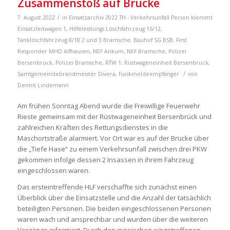
Zusammenstoß auf Brücke
/
7. August 2022
in
Einsatzarchiv 2022
TH - Verkehrsunfall Person klemmt
Einsatzleitwagen 1
,
Hilfeleistungs Löschfahrzeug 16/12
,
Tanklöschfahrzeug 8/18
2 und 3 Bramsche
,
Bauhof SG BSB
,
First
Responder MHD Alfhausen
,
NEF Ankum
,
NEF Bramsche
,
Polizei
Bersenbrück
,
Polizei Bramsche
,
RTW 1
,
Rüstwageneinheit Bersenbrück
,
/
Samtgemeindebrandmeister
Divera
,
Funkmeldeempfänger
von
Dennis Lindemann
Am frühen Sonntag Abend wurde die Freiwillige Feuerwehr
Rieste gemeinsam mit der Rüstwageneinheit Bersenbrück und
zahlreichen Kräften des Rettungsdienstes in die
Maschortstraße alarmiert. Vor Ort war es auf der Brücke über
die „Tiefe Hase“ zu einem Verkehrsunfall zwischen drei PKW
gekommen infolge dessen 2 Insassen in ihrem Fahrzeug
eingeschlossen waren.
Das ersteintreffende HLF verschaffte sich zunächst einen
Überblick über die Einsatzstelle und die Anzahl der tatsächlich
beteiligten Personen. Die beiden eingeschlossenen Personen
waren wach und ansprechbar und wurden über die weiteren
Vorgänge informiert. Durch den inzwischen eingetroffenen