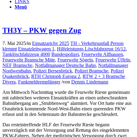
LINKS
Menü
TH3Y – PKW gegen Zug
7. Mai 2025
/
in
Einsatzarichv 2025
TH - Verkehrsunfall Person
klemmt
Einsatzleitwagen 1
,
Hilfeleistungs Löschfahrzeug 16/12
,
Tanklöschfahrzeug 4000
Bundespolizei
,
Feuerwehr Alfhausen
,
Feuerwehr Bramsche Mitte
,
Feuerwehr Sögeln
,
Feuerwehr Üffeln
,
NEF Bramsche
,
Notfallmanager Deutsche Bahn
,
Notfallmanager
Nordwestbahn
,
Polizei Bersenbrück
,
Polizei Bramsche
,
Polizei
Quakenbrück
,
RTH Christoph Europa 2
,
RTW 2 + 3 Bramsche
Divera
,
Funkmeldeempfänger
/
von
Dennis Lindemann
Am Mittwoch Nachmittag wurde die Feurwehr Rieste gemeinsam
mit zahlreichen weiteren Einsatzkräften an einen unbeschrankten
Bahnübergang am „Strubbenweg“ alarmiert. Vor Ort hatte eine aus
Osnabrück kommende Nord-West-Bahn einen querenden PKW
erfasst und in den Seitenraum der Bahnstrecke geschleudert.
Das ersteintreffende HLF der Feuerwehr Rieste begann
unverzüglich mit der Versorgung und Rettung des eingeklemmten
PKW-Fahrers. Neben der medizinischen Versorgung durch zwei