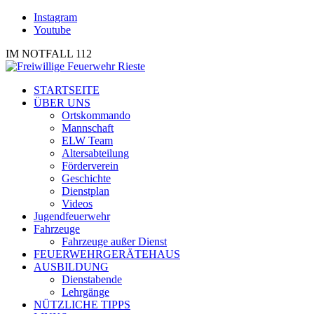
Instagram
Youtube
IM NOTFALL 112
STARTSEITE
ÜBER UNS
Ortskommando
Mannschaft
ELW Team
Altersabteilung
Förderverein
Geschichte
Dienstplan
Videos
Jugendfeuerwehr
Fahrzeuge
Fahrzeuge außer Dienst
FEUERWEHRGERÄTEHAUS
AUSBILDUNG
Dienstabende
Lehrgänge
NÜTZLICHE TIPPS