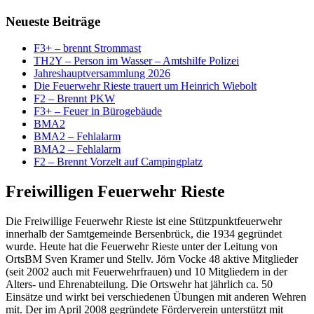
Neueste Beiträge
F3+ – brennt Strommast
TH2Y – Person im Wasser – Amtshilfe Polizei
Jahreshauptversammlung 2026
Die Feuerwehr Rieste trauert um Heinrich Wiebolt
F2 – Brennt PKW
F3+ – Feuer in Bürogebäude
BMA2
BMA2 – Fehlalarm
BMA2 – Fehlalarm
F2 – Brennt Vorzelt auf Campingplatz
Freiwilligen Feuerwehr Rieste
Die Freiwillige Feuerwehr Rieste ist eine Stützpunktfeuerwehr
innerhalb der Samtgemeinde Bersenbrück, die 1934 gegründet
wurde. Heute hat die Feuerwehr Rieste unter der Leitung von
OrtsBM Sven Kramer und Stellv. Jörn Vocke 48 aktive Mitglieder
(seit 2002 auch mit Feuerwehrfrauen) und 10 Mitgliedern in der
Alters- und Ehrenabteilung. Die Ortswehr hat jährlich ca. 50
Einsätze und wirkt bei verschiedenen Übungen mit anderen Wehren
mit. Der im April 2008 gegründete Förderverein unterstützt mit