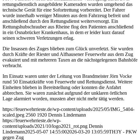
rettungsdienstlich ausgebildete Kameraden wurden umgehend das
technische Gerät für eine Sofortrettung vorbereitet. Der Fahrer
wurde innerhalb weniger Minuten aus dem Fahrzeug befreit und
anschließend durch den Rettungsdienst weiterversorgt. Ein
Rettungshubschrauber aus Rheine flog den Patienten anschließend
in ein Osnabrücker Krankenhaus, in dem er leider kurz darauf
seinen schweren Verletzungen erlag.
Die Insassen des Zuges blieben zum Glück unverletzt. Sie wurden
durch Kräfte der Riester und Alfhausener Feuerwehr aus dem Zug
evakuiert und mit mehreren Taxen an die nächstgelegenen Bahnhöfe
verbracht.
Im Einsatz waren unter der Leitung von Brandmeister Jörn Vocke
rund 50 Einsatzkräfte von Feuerwehr und Rettungsdienst. Weitere
Einheiten blieben in Bereitstellung oder konnten die Anfahrt
abbrechen. Sie waren zunächst aufgrund der unklaren örtlichen
Lage alarmiert worden, mussten aber nicht mehr tätig werden.
https://feuerwehrrieste.de/wp-content/uploads/2025/05/IMG_5404-
scaled.jpeg
2560
1920
Dennis Lindemann
https://feuerwehrrieste.de/wp-
content/uploads/2021/10/logo2021_rot.png
Dennis
Lindemann
2025-05-07 14:55:00
2026-03-20 13:05:59
TH3Y - PKW
gegen Zug